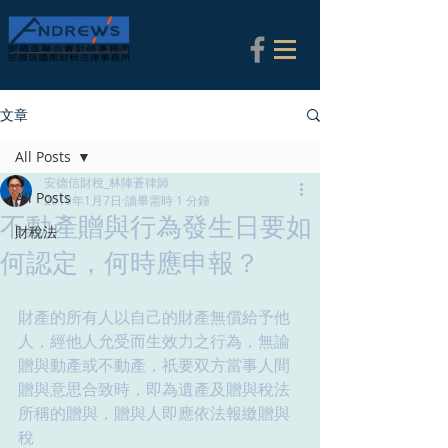
文章
All Posts
安德信財稅_林陣蒼律師
All Posts
2019年1月7日
讀畢需時 1 分鐘
不動產贈與行為發生日要如
財稅法
何認定，何時應申報？
財產的所有人以自己的財產無償給予他
人，經他人允受而生效力之行為，無論
贈與動產或不動產，祇要双方當事人間
贈與意思合致時，即為遺產及贈與稅法
所稱的贈與，贈與人即應依法報繳贈與
稅