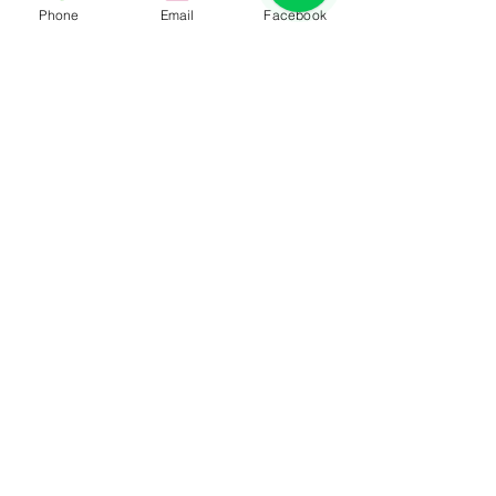
Phone
Email
Facebook
中小企業利用書審申報所
提領現金存入子
得稅規避或逃漏稅捐的常
課徵贈與稅?
見樣態
一、中小企業適用書面審查申
日前財政部北區國
留言
報所得稅之條件: 擴大書面審
案例，納稅義務人甲
核制度(下稱擴大書審(註1))係
間將出售土地款6,7
為簡化稽徵作業及推行便民服
入銀行帳戶後，陸
撰寫留言......
務，原則上，如果一家企業全
共計5,000萬元，
年營業收入淨額及非營業收入
以現金存入長子乙
【不動產之交易增益暨依法不
及轉存次子丙君定