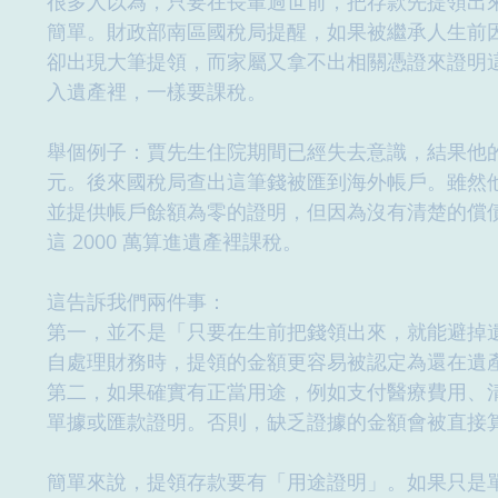
很多人以為，只要在長輩過世前，把存款先提領出
簡單。財政部南區國稅局提醒，如果被繼承人生前
卻出現大筆提領，而家屬又拿不出相關憑證來證明
入遺產裡，一樣要課稅。
舉個例子：賈先生住院期間已經失去意識，結果他的銀
元。後來國稅局查出這筆錢被匯到海外帳戶。雖然
並提供帳戶餘額為零的證明，但因為沒有清楚的償
這 2000 萬算進遺產裡課稅。
這告訴我們兩件事：
第一，並不是「只要在生前把錢領出來，就能避掉
自處理財務時，提領的金額更容易被認定為還在遺
第二，如果確實有正當用途，例如支付醫療費用、
單據或匯款證明。否則，缺乏證據的金額會被直接
簡單來說，提領存款要有「用途證明」。如果只是